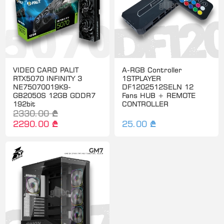
VIDEO CARD PALIT
A-RGB Controller
RTX5070 INFINITY 3
1STPLAYER
NE75070019K9-
DF1202512SELN 12
GB2050S 12GB GDDR7
Fans HUB + REMOTE
192bit
CONTROLLER
2330.00 ₾
2290.00 ₾
25.00 ₾