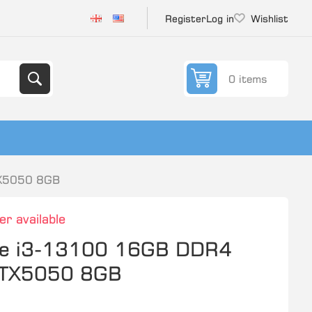
Register
Log in
Wishlist
0 items
TX5050 8GB
er available
ore i3-13100 16GB DDR4
TX5050 8GB