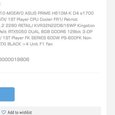
t
1A10-M0EAY0 ASUS PRIME H610M-K D4 s1700
 1ST Player CPU Cooler FR1/ Patriot
 2280 RETAIL/ KVR32N22D8/16WP Kingston
alit RTX5050 DUAL 8GB GDDR6 128bit 3-DP
1ST Player FK SERIES 600W PS-600FK Non-
TX) BLACK +4 Unit F1 Fan
0000019806
Add to wishlist