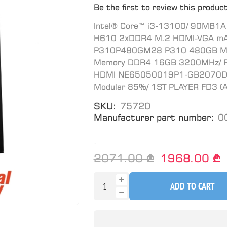
Be the first to review this produc
Intel® Core™ i3-13100/ 90MB
H610 2xDDR4 M.2 HDMI-VGA mATX/
P310P480GM28 P310 480GB M.2
Memory DDR4 16GB 3200MHz/ P
HDMI NE65050019P1-GB2070D/ 
Modular 85%/ 1ST PLAYER FD3 (A
SKU:
75720
Manufacturer part number:
0
2071.00 ₾
1968.00 ₾
ADD TO CART