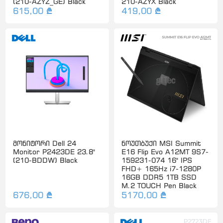
(210-AZYZ_GE) Black
210-AZYX Black
615,00 ₾
419,00 ₾
მონიტორი Dell 24
ნოუთბუქი MSI Summit
Monitor P2423DE 23.8"
E16 Flip Evo A12MT 9S7-
(210-BDDW) Black
159231-074 16" IPS
FHD+ 165Hz i7-1280P
16GB DDR5 1TB SSD
M.2 TOUCH Pen Black
676,00 ₾
5170,00 ₾