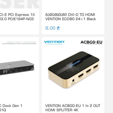
I-E PCI Express 1X
გადამყვანი DVI-D TO HDMI
B3.0 PCIE164P-N03
VENTION ECDB0 24+1 Black
8,00 ₾
C Dock Gen 1
VENTION ACBG0-EU 1 In 2 OUT
01Q
HDMI SPLITTER 4K