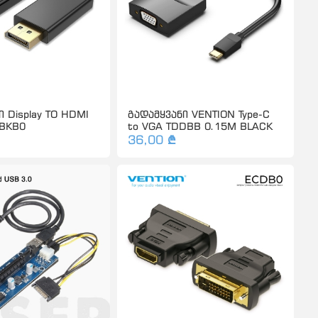
 Display TO HDMI
გადამყვანი VENTION Type-C
HBKB0
to VGA TDDBB 0.15M BLACK
36,00 ₾