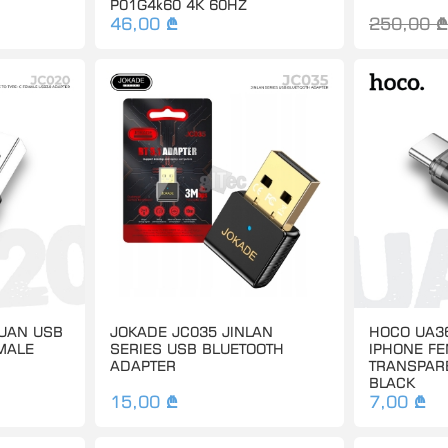
P01G4k60 4K 60HZ
46,00 ₾
250,00 ₾
QUAN USB
JOKADE JC035 JINLAN
HOCO UA36
EMALE
SERIES USB BLUETOOTH
IPHONE F
ADAPTER
TRANSPAR
BLACK
15,00 ₾
7,00 ₾