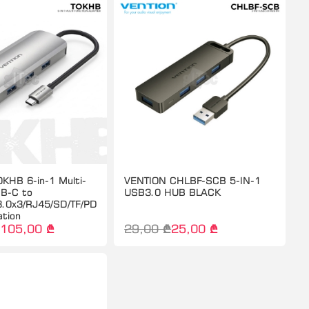
KHB 6-in-1 Multi-
VENTION CHLBF-SCB 5-IN-1
SB-C to
USB3.0 HUB BLACK
.0x3/RJ45/SD/TF/PD
ation
105,00 ₾
29,00 ₾
25,00 ₾