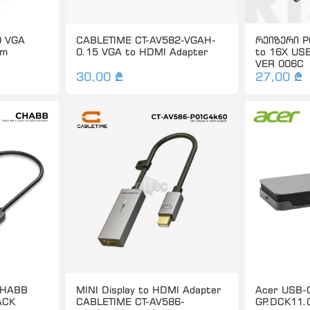
O VGA
CABLETIME CT-AV582-VGAH-
რეიზერი PC
5m
0.15 VGA to HDMI Adapter
to 16X US
VER 006C
30,00 ₾
27,00 ₾
CHABB
MINI Display to HDMI Adapter
Acer USB-
ACK
CABLETIME CT-AV586-
GP.DCK11.