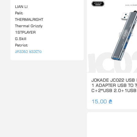
LIAN LI
Palit
THERMALRIGHT
Thermal Grizzly
1STPLAYER
G.Skill
Patriot
Აჩვენე Ყველა
JOKADE JC022 USB 
1 ADAPTER USB TO T
C+2*USB 2.0+1USB 
15,00 ₾