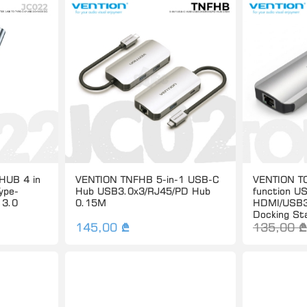
HUB 4 in
VENTION TNFHB 5-in-1 USB-C
VENTION TO
ype-
Hub USB3.0x3/RJ45/PD Hub
function U
3.0
0.15M
HDMI/USB3
Docking St
145,00 ₾
135,00 ₾