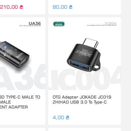
210,00 ₾
80,00 ₾
D TYPE-C MALE TO
OTG Adapter JOKADE JC019
EMALE
ZHIHAO USB 3.0 To Type-C
ENT ADAPTER
4,00 ₾