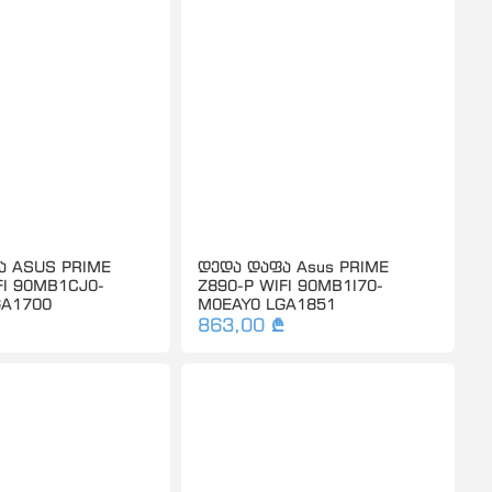
ა ASUS PRIME
დედა დაფა Asus PRIME
FI 90MB1CJ0-
Z890-P WIFI 90MB1I70-
GA1700
M0EAY0 LGA1851
863,00 ₾