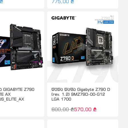
 ₾
775,00 ₾
 GIGABYTE Z790
დედა დაფა Gigabyte Z790 D
TE AX
(rev. 1.2) 9MZ79D-00-G12
S_ELITE_AX
LGA 1700
600,00 ₾
570,00 ₾