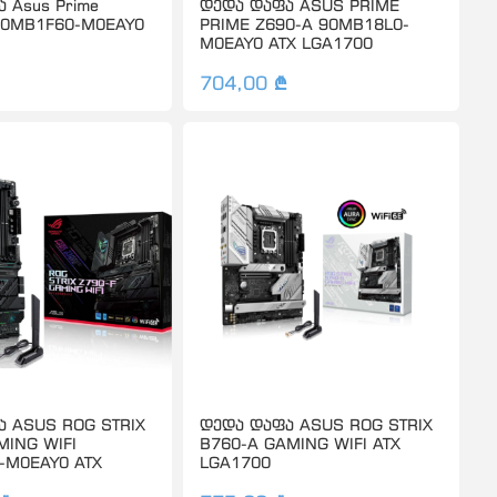
 Asus Prime
დედა დაფა ASUS PRIME
90MB1F60-M0EAY0
PRIME Z690-A 90MB18L0-
M0EAY0 ATX LGA1700
704,00 ₾
 ASUS ROG STRIX
დედა დაფა ASUS ROG STRIX
MING WIFI
B760-A GAMING WIFI ATX
-M0EAY0 ATX
LGA1700