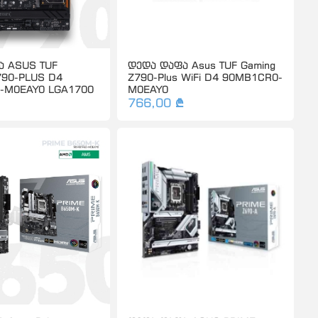
ა ASUS TUF
დედა დაფა Asus TUF Gaming
790-PLUS D4
Z790-Plus WiFi D4 90MB1CR0-
-M0EAY0 LGA1700
M0EAY0
766,00 ₾