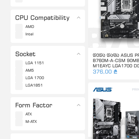
CPU Compatibility
AMD
Intel
Socket
დედა დაფა ASUS P
B760M-A-CSM 90MB
LGA 1151
M1EAYC LGA1700 D
AM5
376,00 ₾
LGA 1700
LGA1851
Form Factor
ATX
M-ATX