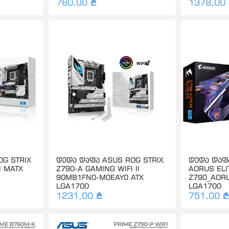
760,00 ₾
1378,00
G STRIX
დედა დაფა ASUS ROG STRIX
დედა დაფა
I MATX
Z790-A GAMING WIFI II
AORUS ELI
90MB1FN0-M0EAY0 ATX
Z790_AORU
LGA1700
LGA1700
1231,00 ₾
751,00 ₾