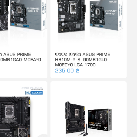
ა ASUS PRIME
დედა დაფა ASUS PRIME
90MB1GA0-M0EAY0
H610M-R-SI 90MB1GL0-
M0ECY0 LGA 1700
235,00 ₾