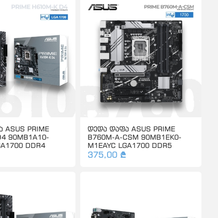
ა ASUS PRIME
დედა დაფა ASUS PRIME
D4 90MB1A10-
B760M-A-CSM 90MB1EK0-
GA1700 DDR4
M1EAYC LGA1700 DDR5
375,00 ₾