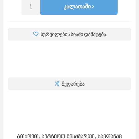
ᲙᲐᲚᲐᲗᲐᲨᲘ >
სურვილების სიაში დამატება
შედარება
გთხოვთ, აირჩიოთ მისამართი, საიდანაც