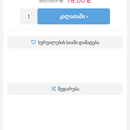
80,00 ₾
78,00 ₾
ᲙᲐᲚᲐᲗᲐᲨᲘ >
სურვილების სიაში დამატება
შედარება