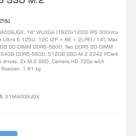
ელმა
MA009JGX, 16" WUXGA (1920x1200) IPS 300nits
re Ultra 5 125U, 12C (2P + 8E + 2LPE) / 14T, Max
 16GB SO-DIMM DDR5-5600; Two DDR5 SO-DIMM
p to 64GB DDR5-5600, 512GB SSD M.2 2242 PCIe®
o drives, 2x M.2 SSD, Camera HD 720p with
: Russian, 1.81 kg
:
21MA009JGX