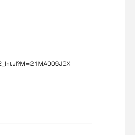
en_2_Intel?M=21MA009JGX