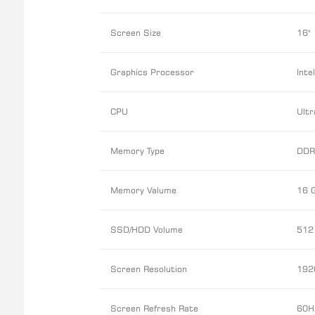
Screen Size
16"
Graphics Processor
Inte
CPU
Ultr
Memory Type
DDR
Memory Valume
16 
SSD/HDD Volume
512
Screen Resolution
192
Screen Refresh Rate
60H