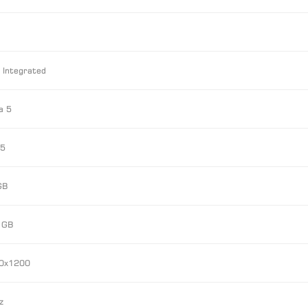
l Integrated
a 5
5
GB
 GB
0x1200
z