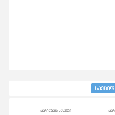
სპეციფ
ატრიბუტის სახელი
ატრ