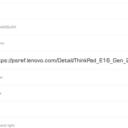
A009JGX
ovo
tps://psref.lenovo.com/Detail/ThinkPad_E16_G
ar
k
 and light