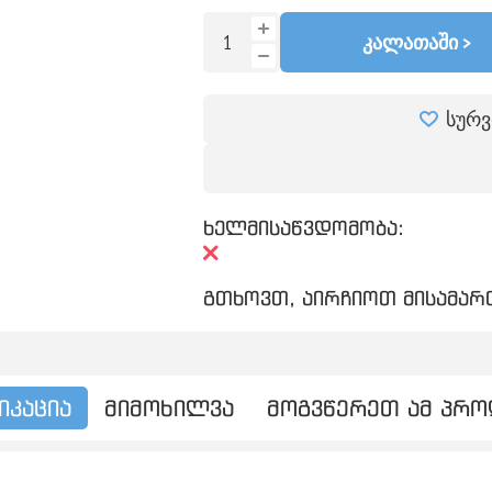
ᲙᲐᲚᲐᲗᲐᲨᲘ >
სურვ
ხელმისაწვდომობა:
გთხოვთ, აირჩიოთ მისამართ
იკაცია
მიმოხილვა
მოგვწერეთ ამ პრ