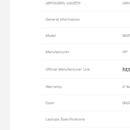
ატრიბუტის სახელი
ატრ
General Information
Model
BK9
Manufacturer
HP
ht
Official Manufacturer Link
Warranty
2 Ye
Color
ცის
Laptops Specifications