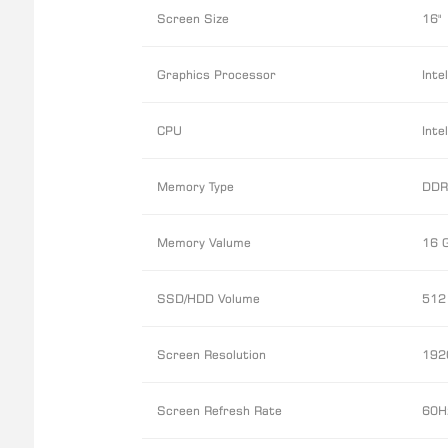
Screen Size
16"
Graphics Processor
Inte
CPU
Inte
Memory Type
DDR
Memory Valume
16 
SSD/HDD Volume
512
Screen Resolution
192
Screen Refresh Rate
60H