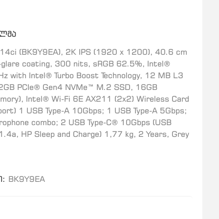
ელმა
14ci (BK9Y9EA), 2K IPS (1920 x 1200), 40.6 cm
i-glare coating, 300 nits, sRGB 62.5%, Intel®
z with Intel® Turbo Boost Technology, 12 MB L3
 512GB PCIe® Gen4 NVMe™ M.2 SSD, 16GB
ry), Intel® Wi-Fi 6E AX211 (2x2) Wireless Card
pport) 1 USB Type-A 10Gbps; 1 USB Type-A 5Gbps;
crophone combo; 2 USB Type-C® 10Gbps (USB
1.4a, HP Sleep and Charge) 1,77 kg, 2 Years, Grey
:
BK9Y9EA