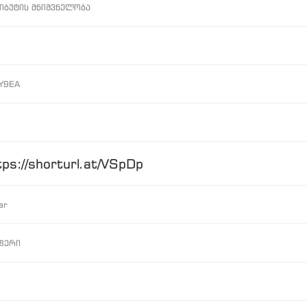
იბუტის მნიშვნელობა
Y9EA
tps://shorturl.at/VSpDp
ar
ფერი