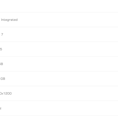
l Integrated
l 7
5
GB
 GB
0x1200
z