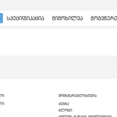
სპეციფიკაცია
მიმოხილვა
მოგვწერ
ლი
მომხმარებლისთვის
ლი
ძებნა
ბლოგი
ბოლოს ნანახი პროდუქტები