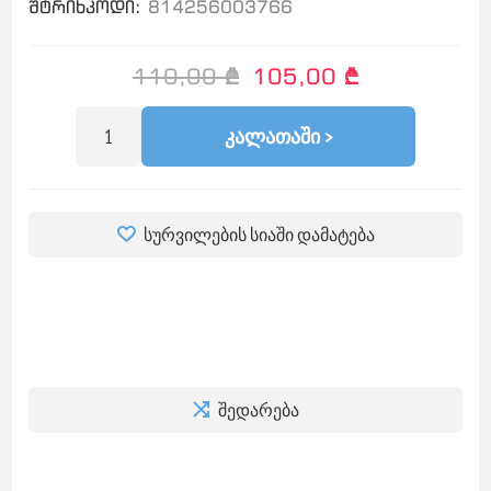
შტრიხკოდი:
814256003766
110,00 ₾
105,00 ₾
ᲙᲐᲚᲐᲗᲐᲨᲘ >
სურვილების სიაში დამატება
შედარება