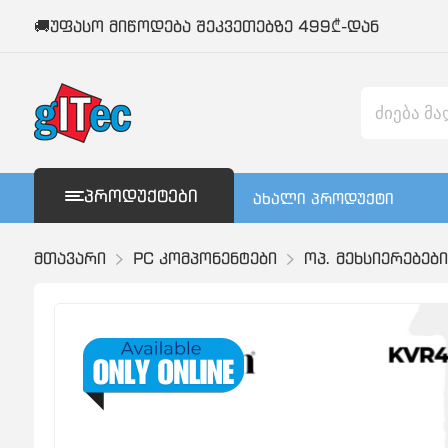
🚚უფასო მიწოდება შეკვეთებზე 499₾-დან
ᲞᲠᲝᲓᲣᲥᲢᲔᲑᲘ
ახალი პროდუქტი
მთავარი
PC კომპონენტები
ოპ. მეხსიერებები