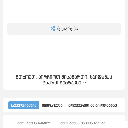
შედარება
გთხოვთ, აირჩიოთ მისამართი, საიდანაც
გსურთ გაგზავნა
სპეციფიკაცია
მიმოხილვა
მოგვწერეთ ამ პროდუქტზე
ატრიბუტის სახელი
ატრიბუტის მნიშვნელობა