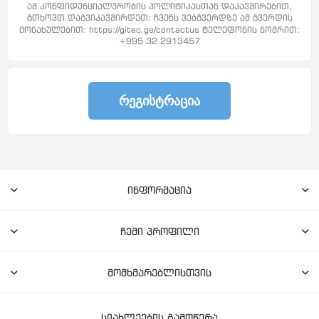
ამ კონფიდენციალურობის პოლიტიკასთან დაკავშირებით,
გთხოვთ დაგვიკავშირდეთ: ჩვენს ვებგვერდზე ამ გვერდის
მონახულებით: https://gitec.ge/contactus ტელეფონის ნომრით:
+995 32 2913457
ᲠᲔᲒᲘᲡᲢᲠᲐᲪᲘᲐ
ინფორმაცია
ჩემი პროფილი
მომხმარებლისთვის
სიახლეების გამოწერა