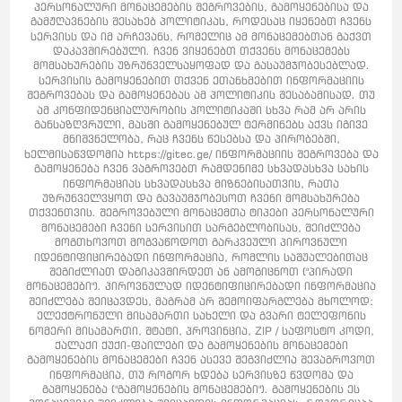
პერსონალური მონაცემების შეგროვების, გამოყენებისა და
გამჟღავნების შესახებ პოლიტიკას, როდესაც იყენებთ ჩვენს
სერვისს და იმ არჩევანს, რომელიც ამ მონაცემებთან გაქვთ
დაკავშირებული. ჩვენ ვიყენებთ თქვენს მონაცემებს
მომსახურების უზრუნველსაყოფად და გასაუმჯობესებლად.
სერვისის გამოყენებით თქვენ ეთანხმებით ინფორმაციის
შეგროვებას და გამოყენებას ამ პოლიტიკის შესაბამისად. თუ
ამ კონფიდენციალურობის პოლიტიკაში სხვა რამ არ არის
განსაზღვრული, მასში გამოყენებულ ტერმინებს აქვს იგივე
მნიშვნელობა, რაც ჩვენს წესებსა და პირობებში,
ხელმისაწვდომია https://gitec.ge/ ინფორმაციის შეგროვება და
გამოყენება ჩვენ ვაგროვებთ რამდენიმე სხვადასხვა სახის
ინფორმაციას სხვადასხვა მიზნებისათვის, რათა
უზრუნველვყოთ და გავაუმჯობესოთ ჩვენი მომსახურება
თქვენთვის. შეგროვებული მონაცემთა ტიპები პერსონალური
მონაცემები ჩვენი სერვისით სარგებლობისას, შეიძლება
მოგთხოვოთ მოგვაწოდოთ გარკვეული პიროვნული
იდენტიფიცირებადი ინფორმაცია, რომლის საშუალებითაც
შეგიძლიათ დაგიკავშირდეთ ან ამოგიცნოთ ("პირადი
მონაცემები"). პიროვნულად იდენტიფიცირებადი ინფორმაცია
შეიძლება შეიცავდეს, მაგრამ არ შემოიფარგლება მხოლოდ:
ელექტრონული მისამართი სახელი და გვარი ტელეფონის
ნომერი მისამართი, შტატი, პროვინცია, ZIP / საფოსტო კოდი,
ქალაქი ქუქი-ფაილები და გამოყენების მონაცემები
გამოყენების მონაცემები ჩვენ ასევე შეგვიძლია შევაგროვოთ
ინფორმაცია, თუ როგორ ხდება სერვისზე წვდომა და
გამოყენება ("გამოყენების მონაცემები"). გამოყენების ეს