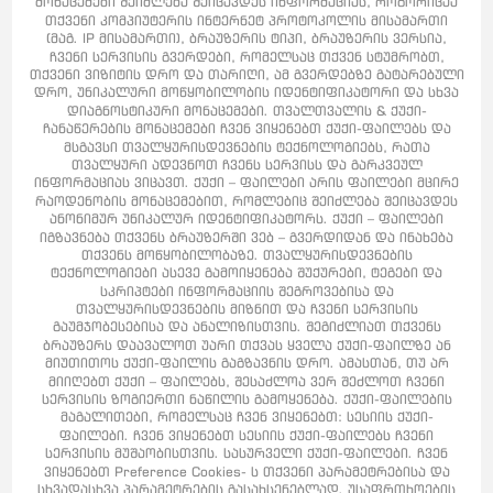
მონაცემები შეიძლება შეიცავდეს ინფორმაციას, როგორიცაა
თქვენი კომპიუტერის ინტერნეტ პროტოკოლის მისამართი
(მაგ. IP მისამართი), ბრაუზერის ტიპი, ბრაუზერის ვერსია,
ჩვენი სერვისის გვერდები, რომელსაც თქვენ სტუმრობთ,
თქვენი ვიზიტის დრო და თარიღი, ამ გვერდებზე გატარებული
დრო, უნიკალური მოწყობილობის იდენტიფიკატორი და სხვა
დიაგნოსტიკური მონაცემები. თვალთვალის & ქუქი-
ჩანაწერების მონაცემები ჩვენ ვიყენებთ ქუქი-ფაილებს და
მსგავსი თვალყურისდევნების ტექნოლოგიებს, რათა
თვალყური ადევნოთ ჩვენს სერვისს და გარკვეულ
ინფორმაციას ვიცავთ. ქუქი – ფაილები არის ფაილები მცირე
რაოდენობის მონაცემებით, რომლებიც შეიძლება შეიცავდეს
ანონიმურ უნიკალურ იდენტიფიკატორს. ქუქი – ფაილები
იგზავნება თქვენს ბრაუზერში ვებ – გვერდიდან და ინახება
თქვენს მოწყობილობაზე. თვალყურისდევნების
ტექნოლოგიები ასევე გამოიყენება შუქურები, ტეგები და
სკრიპტები ინფორმაციის შეგროვებისა და
თვალყურისდევნების მიზნით და ჩვენი სერვისის
გაუმჯობესებისა და ანალიზისთვის. შეგიძლიათ თქვენს
ბრაუზერს დაავალოთ უარი თქვას ყველა ქუქი-ფაილზე ან
მიუთითოს ქუქი-ფაილის გაგზავნის დრო. ამასთან, თუ არ
მიიღებთ ქუქი – ფაილებს, შესაძლოა ვერ შეძლოთ ჩვენი
სერვისის ზოგიერთი ნაწილის გამოყენება. ქუქი-ფაილების
მაგალითები, რომელსაც ჩვენ ვიყენებთ: სესიის ქუქი-
ფაილები. ჩვენ ვიყენებთ სესიის ქუქი-ფაილებს ჩვენი
სერვისის მუშაობისთვის. სასურველი ქუქი-ფაილები. ჩვენ
ვიყენებთ Preference Cookies- ს თქვენი პარამეტრებისა და
სხვადასხვა პარამეტრების გასახსენებლად. უსაფრთხოების