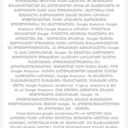
მონაცემებზე მხოლოდ ჩვენი სახელით ამ ამოცანების
შესასრულებლად და ვალდებულნი არიან არ გაამჟღავნონ ან
გამოიყენონ ისინი სხვა მიზნებისთვის. ანალიტიკა ჩვენ
შეგვიძლია გამოვიყენოთ მესამე მხარის სერვისის
მომწოდებლები, ჩვენი კომპანიის გამოყენების
მონიტორინგისა და ანალიზისთვის. Google Analytics Google
Analytics არის Google Analytics სერვისი, რომელსაც
გთავაზობთ Google, რომელიც ადევნებს თვალყურს და
ავრცელებს ვებ – გვერდების ტრაფიკს. Google იყენებს
შეგროვებულ მონაცემებს ჩვენი სერვისის დასაკვირვებლად
და მონიტორინგისთვის. ეს მონაცემები გაზიარებულია Google-
ის სხვა სერვისებთან. Google- მა შეიძლება გამოიყენოს
შეგროვებული მონაცემები საკუთარი სარეკლამო ქსელის
რეკლამების კონტექსტუალიზაციისა და
პერსონალიზებისთვის. შეგიძლიათ უარი თქვას მასზე, რომ
Google Analytics– ისთვის ხელმისაწვდომი გახადეთ თქვენი
საქმიანობა სერვისზე, Google Analytics– ის ბრაუზერის
დამამაგრებელი დანამატის ინსტალაციით. დანამატი ხელს
უშლის Google Analytics JavaScript- ს (ga.js, analytics.js და
dc.js) Google Analytics- თან ვიზიტის აქტივობის შესახებ
ინფორმაციის გაზიარებაში. Google– ის
კონფიდენციალურობის წესების შესახებ დამატებითი
ინფორმაციისთვის ეწვიეთ Google– ის კონფიდენციალურობის
და პირობების ვებ – გვერდს:
https://policies.google.com/privacy?hl=en ბმულები სხვა
საიტებზე ჩვენი სერვისი შეიძლება შეიცავდეს ბმულებს სხვა
საიტებზე, რომლებსაც ჩვენ არ ვმართავთ. თუ დააწკაპუნებთ
მესამე მხარის ბმულზე, თქვენ მიემართებით მესამე მხარის