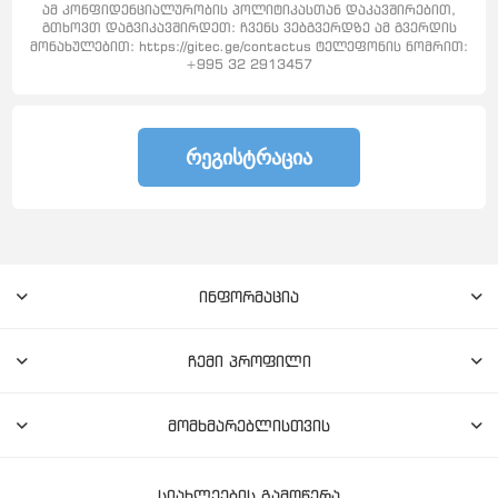
ამ კონფიდენციალურობის პოლიტიკასთან დაკავშირებით,
გთხოვთ დაგვიკავშირდეთ: ჩვენს ვებგვერდზე ამ გვერდის
მონახულებით: https://gitec.ge/contactus ტელეფონის ნომრით:
+995 32 2913457
ᲠᲔᲒᲘᲡᲢᲠᲐᲪᲘᲐ
ინფორმაცია
ჩემი პროფილი
მომხმარებლისთვის
სიახლეების გამოწერა