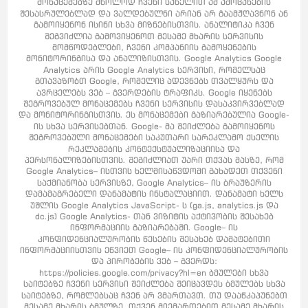
მონაცემებზე მხოლოდ ჩვენი სახელით ამ ამოცანების
შესასრულებლად და ვალდებულნი არიან არ გაამჟღავნონ ან
გამოიყენონ ისინი სხვა მიზნებისთვის. ანალიტიკა ჩვენ
შეგვიძლია გამოვიყენოთ მესამე მხარის სერვისის
მომწოდებლები, ჩვენი კომპანიის გამოყენების
მონიტორინგისა და ანალიზისთვის. Google Analytics Google
Analytics არის Google Analytics სერვისი, რომელსაც
გთავაზობთ Google, რომელიც ადევნებს თვალყურს და
ავრცელებს ვებ – გვერდების ტრაფიკს. Google იყენებს
შეგროვებულ მონაცემებს ჩვენი სერვისის დასაკვირვებლად
და მონიტორინგისთვის. ეს მონაცემები გაზიარებულია Google-
ის სხვა სერვისებთან. Google- მა შეიძლება გამოიყენოს
შეგროვებული მონაცემები საკუთარი სარეკლამო ქსელის
რეკლამების კონტექსტუალიზაციისა და
პერსონალიზებისთვის. შეგიძლიათ უარი თქვას მასზე, რომ
Google Analytics– ისთვის ხელმისაწვდომი გახადეთ თქვენი
საქმიანობა სერვისზე, Google Analytics– ის ბრაუზერის
დამამაგრებელი დანამატის ინსტალაციით. დანამატი ხელს
უშლის Google Analytics JavaScript- ს (ga.js, analytics.js და
dc.js) Google Analytics- თან ვიზიტის აქტივობის შესახებ
ინფორმაციის გაზიარებაში. Google– ის
კონფიდენციალურობის წესების შესახებ დამატებითი
ინფორმაციისთვის ეწვიეთ Google– ის კონფიდენციალურობის
და პირობების ვებ – გვერდს:
https://policies.google.com/privacy?hl=en ბმულები სხვა
საიტებზე ჩვენი სერვისი შეიძლება შეიცავდეს ბმულებს სხვა
საიტებზე, რომლებსაც ჩვენ არ ვმართავთ. თუ დააწკაპუნებთ
მესამე მხარის ბმულზე, თქვენ მიემართებით მესამე მხარის