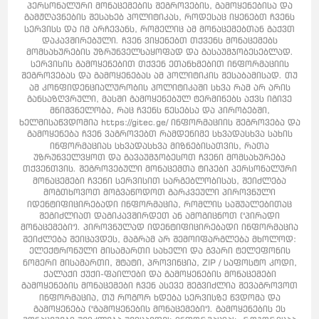
პერსონალური მონაცემების შეგროვების, გამოყენებისა და
გამჟღავნების შესახებ პოლიტიკას, როდესაც იყენებთ ჩვენს
სერვისს და იმ არჩევანს, რომელიც ამ მონაცემებთან გაქვთ
დაკავშირებული. ჩვენ ვიყენებთ თქვენს მონაცემებს
მომსახურების უზრუნველსაყოფად და გასაუმჯობესებლად.
სერვისის გამოყენებით თქვენ ეთანხმებით ინფორმაციის
შეგროვებას და გამოყენებას ამ პოლიტიკის შესაბამისად. თუ
ამ კონფიდენციალურობის პოლიტიკაში სხვა რამ არ არის
განსაზღვრული, მასში გამოყენებულ ტერმინებს აქვს იგივე
მნიშვნელობა, რაც ჩვენს წესებსა და პირობებში,
ხელმისაწვდომია https://gitec.ge/ ინფორმაციის შეგროვება და
გამოყენება ჩვენ ვაგროვებთ რამდენიმე სხვადასხვა სახის
ინფორმაციას სხვადასხვა მიზნებისათვის, რათა
უზრუნველვყოთ და გავაუმჯობესოთ ჩვენი მომსახურება
თქვენთვის. შეგროვებული მონაცემთა ტიპები პერსონალური
მონაცემები ჩვენი სერვისით სარგებლობისას, შეიძლება
მოგთხოვოთ მოგვაწოდოთ გარკვეული პიროვნული
იდენტიფიცირებადი ინფორმაცია, რომლის საშუალებითაც
შეგიძლიათ დაგიკავშირდეთ ან ამოგიცნოთ ("პირადი
მონაცემები"). პიროვნულად იდენტიფიცირებადი ინფორმაცია
შეიძლება შეიცავდეს, მაგრამ არ შემოიფარგლება მხოლოდ:
ელექტრონული მისამართი სახელი და გვარი ტელეფონის
ნომერი მისამართი, შტატი, პროვინცია, ZIP / საფოსტო კოდი,
ქალაქი ქუქი-ფაილები და გამოყენების მონაცემები
გამოყენების მონაცემები ჩვენ ასევე შეგვიძლია შევაგროვოთ
ინფორმაცია, თუ როგორ ხდება სერვისზე წვდომა და
გამოყენება ("გამოყენების მონაცემები"). გამოყენების ეს