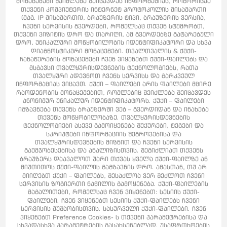
მონაცემები შეიძლება შეიცავდეს ინფორმაციას, როგორიცაა
თქვენი კომპიუტერის ინტერნეტ პროტოკოლის მისამართი
(მაგ. IP მისამართი), ბრაუზერის ტიპი, ბრაუზერის ვერსია,
ჩვენი სერვისის გვერდები, რომელსაც თქვენ სტუმრობთ,
თქვენი ვიზიტის დრო და თარიღი, ამ გვერდებზე გატარებული
დრო, უნიკალური მოწყობილობის იდენტიფიკატორი და სხვა
დიაგნოსტიკური მონაცემები. თვალთვალის & ქუქი-
ჩანაწერების მონაცემები ჩვენ ვიყენებთ ქუქი-ფაილებს და
მსგავსი თვალყურისდევნების ტექნოლოგიებს, რათა
თვალყური ადევნოთ ჩვენს სერვისს და გარკვეულ
ინფორმაციას ვიცავთ. ქუქი – ფაილები არის ფაილები მცირე
რაოდენობის მონაცემებით, რომლებიც შეიძლება შეიცავდეს
ანონიმურ უნიკალურ იდენტიფიკატორს. ქუქი – ფაილები
იგზავნება თქვენს ბრაუზერში ვებ – გვერდიდან და ინახება
თქვენს მოწყობილობაზე. თვალყურისდევნების
ტექნოლოგიები ასევე გამოიყენება შუქურები, ტეგები და
სკრიპტები ინფორმაციის შეგროვებისა და
თვალყურისდევნების მიზნით და ჩვენი სერვისის
გაუმჯობესებისა და ანალიზისთვის. შეგიძლიათ თქვენს
ბრაუზერს დაავალოთ უარი თქვას ყველა ქუქი-ფაილზე ან
მიუთითოს ქუქი-ფაილის გაგზავნის დრო. ამასთან, თუ არ
მიიღებთ ქუქი – ფაილებს, შესაძლოა ვერ შეძლოთ ჩვენი
სერვისის ზოგიერთი ნაწილის გამოყენება. ქუქი-ფაილების
მაგალითები, რომელსაც ჩვენ ვიყენებთ: სესიის ქუქი-
ფაილები. ჩვენ ვიყენებთ სესიის ქუქი-ფაილებს ჩვენი
სერვისის მუშაობისთვის. სასურველი ქუქი-ფაილები. ჩვენ
ვიყენებთ Preference Cookies- ს თქვენი პარამეტრებისა და
სხვადასხვა პარამეტრების გასახსენებლად. უსაფრთხოების