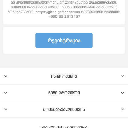
ამ კონფიდენციალურობის პოლიტიკასთან დაკავშირებით,
გთხოვთ დაგვიკავშირდეთ: ჩვენს ვებგვერდზე ამ გვერდის
მონახულებით: https://gitec.ge/contactus ტელეფონის ნომრით:
+995 32 2913457
ᲠᲔᲒᲘᲡᲢᲠᲐᲪᲘᲐ
ინფორმაცია
ჩემი პროფილი
მომხმარებლისთვის
სიახლეების გამოწერა