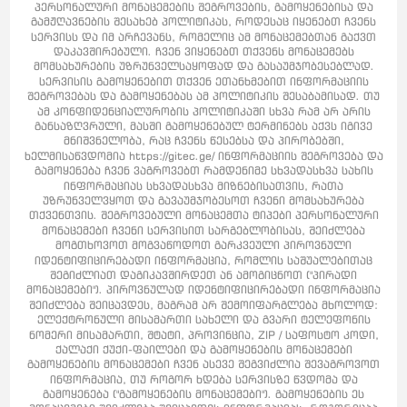
პერსონალური მონაცემების შეგროვების, გამოყენებისა და
გამჟღავნების შესახებ პოლიტიკას, როდესაც იყენებთ ჩვენს
სერვისს და იმ არჩევანს, რომელიც ამ მონაცემებთან გაქვთ
დაკავშირებული. ჩვენ ვიყენებთ თქვენს მონაცემებს
მომსახურების უზრუნველსაყოფად და გასაუმჯობესებლად.
სერვისის გამოყენებით თქვენ ეთანხმებით ინფორმაციის
შეგროვებას და გამოყენებას ამ პოლიტიკის შესაბამისად. თუ
ამ კონფიდენციალურობის პოლიტიკაში სხვა რამ არ არის
განსაზღვრული, მასში გამოყენებულ ტერმინებს აქვს იგივე
მნიშვნელობა, რაც ჩვენს წესებსა და პირობებში,
ხელმისაწვდომია https://gitec.ge/ ინფორმაციის შეგროვება და
გამოყენება ჩვენ ვაგროვებთ რამდენიმე სხვადასხვა სახის
ინფორმაციას სხვადასხვა მიზნებისათვის, რათა
უზრუნველვყოთ და გავაუმჯობესოთ ჩვენი მომსახურება
თქვენთვის. შეგროვებული მონაცემთა ტიპები პერსონალური
მონაცემები ჩვენი სერვისით სარგებლობისას, შეიძლება
მოგთხოვოთ მოგვაწოდოთ გარკვეული პიროვნული
იდენტიფიცირებადი ინფორმაცია, რომლის საშუალებითაც
შეგიძლიათ დაგიკავშირდეთ ან ამოგიცნოთ ("პირადი
მონაცემები"). პიროვნულად იდენტიფიცირებადი ინფორმაცია
შეიძლება შეიცავდეს, მაგრამ არ შემოიფარგლება მხოლოდ:
ელექტრონული მისამართი სახელი და გვარი ტელეფონის
ნომერი მისამართი, შტატი, პროვინცია, ZIP / საფოსტო კოდი,
ქალაქი ქუქი-ფაილები და გამოყენების მონაცემები
გამოყენების მონაცემები ჩვენ ასევე შეგვიძლია შევაგროვოთ
ინფორმაცია, თუ როგორ ხდება სერვისზე წვდომა და
გამოყენება ("გამოყენების მონაცემები"). გამოყენების ეს