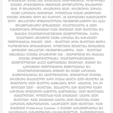
მონაცემები შეიძლება შეიცავდეს ინფორმაციას, როგორიცაა
თქვენი კომპიუტერის ინტერნეტ პროტოკოლის მისამართი
(მაგ. IP მისამართი), ბრაუზერის ტიპი, ბრაუზერის ვერსია,
ჩვენი სერვისის გვერდები, რომელსაც თქვენ სტუმრობთ,
თქვენი ვიზიტის დრო და თარიღი, ამ გვერდებზე გატარებული
დრო, უნიკალური მოწყობილობის იდენტიფიკატორი და სხვა
დიაგნოსტიკური მონაცემები. თვალთვალის & ქუქი-
ჩანაწერების მონაცემები ჩვენ ვიყენებთ ქუქი-ფაილებს და
მსგავსი თვალყურისდევნების ტექნოლოგიებს, რათა
თვალყური ადევნოთ ჩვენს სერვისს და გარკვეულ
ინფორმაციას ვიცავთ. ქუქი – ფაილები არის ფაილები მცირე
რაოდენობის მონაცემებით, რომლებიც შეიძლება შეიცავდეს
ანონიმურ უნიკალურ იდენტიფიკატორს. ქუქი – ფაილები
იგზავნება თქვენს ბრაუზერში ვებ – გვერდიდან და ინახება
თქვენს მოწყობილობაზე. თვალყურისდევნების
ტექნოლოგიები ასევე გამოიყენება შუქურები, ტეგები და
სკრიპტები ინფორმაციის შეგროვებისა და
თვალყურისდევნების მიზნით და ჩვენი სერვისის
გაუმჯობესებისა და ანალიზისთვის. შეგიძლიათ თქვენს
ბრაუზერს დაავალოთ უარი თქვას ყველა ქუქი-ფაილზე ან
მიუთითოს ქუქი-ფაილის გაგზავნის დრო. ამასთან, თუ არ
მიიღებთ ქუქი – ფაილებს, შესაძლოა ვერ შეძლოთ ჩვენი
სერვისის ზოგიერთი ნაწილის გამოყენება. ქუქი-ფაილების
მაგალითები, რომელსაც ჩვენ ვიყენებთ: სესიის ქუქი-
ფაილები. ჩვენ ვიყენებთ სესიის ქუქი-ფაილებს ჩვენი
სერვისის მუშაობისთვის. სასურველი ქუქი-ფაილები. ჩვენ
ვიყენებთ Preference Cookies- ს თქვენი პარამეტრებისა და
სხვადასხვა პარამეტრების გასახსენებლად. უსაფრთხოების