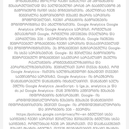
მონაცემებზე მხოლოდ ჩვენი სახელით ამ ამოცანების
შესასრულებლად და ვალდებულნი არიან არ გაამჟღავნონ ან
გამოიყენონ ისინი სხვა მიზნებისთვის. ანალიტიკა ჩვენ
შეგვიძლია გამოვიყენოთ მესამე მხარის სერვისის
მომწოდებლები, ჩვენი კომპანიის გამოყენების
მონიტორინგისა და ანალიზისთვის. Google Analytics Google
Analytics არის Google Analytics სერვისი, რომელსაც
გთავაზობთ Google, რომელიც ადევნებს თვალყურს და
ავრცელებს ვებ – გვერდების ტრაფიკს. Google იყენებს
შეგროვებულ მონაცემებს ჩვენი სერვისის დასაკვირვებლად
და მონიტორინგისთვის. ეს მონაცემები გაზიარებულია Google-
ის სხვა სერვისებთან. Google- მა შეიძლება გამოიყენოს
შეგროვებული მონაცემები საკუთარი სარეკლამო ქსელის
რეკლამების კონტექსტუალიზაციისა და
პერსონალიზებისთვის. შეგიძლიათ უარი თქვას მასზე, რომ
Google Analytics– ისთვის ხელმისაწვდომი გახადეთ თქვენი
საქმიანობა სერვისზე, Google Analytics– ის ბრაუზერის
დამამაგრებელი დანამატის ინსტალაციით. დანამატი ხელს
უშლის Google Analytics JavaScript- ს (ga.js, analytics.js და
dc.js) Google Analytics- თან ვიზიტის აქტივობის შესახებ
ინფორმაციის გაზიარებაში. Google– ის
კონფიდენციალურობის წესების შესახებ დამატებითი
ინფორმაციისთვის ეწვიეთ Google– ის კონფიდენციალურობის
და პირობების ვებ – გვერდს:
https://policies.google.com/privacy?hl=en ბმულები სხვა
საიტებზე ჩვენი სერვისი შეიძლება შეიცავდეს ბმულებს სხვა
საიტებზე, რომლებსაც ჩვენ არ ვმართავთ. თუ დააწკაპუნებთ
მესამე მხარის ბმულზე, თქვენ მიემართებით მესამე მხარის