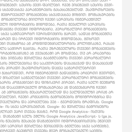
-ფაილის გაგზავნის დრო. ამასთან, თუ არ მიიღებთ ქუქი –
ენებთ: სესიის ქუქი-ფაილები. ჩვენ ვიყენებთ სესიის ქუქი-
 და სხვადასხვა პარამეტრების გასახსენებლად. უსაფრთხოების
ს შეგროვებულ მონაცემებს სხვადასხვა მიზნით: მომსახურების
თ მონაწილეობა მიიღოთ ჩვენი სერვისის ინტერაქტიულ
ბული ინფორმაციის მიწოდება, რათა შევძლოთ სერვისის
გადაცემა თქვენი ინფორმაცია, პერსონალური მონაცემების
ნ სხვა სამთავრობო იურისდიქციის გარეთ, სადაც მონაცემთა
 გარეთ და ირჩევთ ინფორმაციის მიწოდებას, გთხოვთ
ვენი თანხმობა ამ კონფიდენციალურობის პოლიტიკაზე, რასაც
ელა საჭირო ნაბიჯს, რათა უზრუნველყოს თქვენი მონაცემების
რგანიზაციაზე ან ქვეყანაში არ მოხდება, თუ არ არსებობს
შპს ჯიტეკმა შეიძლება გაამჟღავნოს თქვენი პერსონალური
ეკის უფლებებისა და საკუთრების დასაცავად და დასაცავად
ბის პირადი უსაფრთხოების დაცვა სამართლებრივი
მ გახსოვდეთ, რომ ინტერნეტით გადაცემის არცერთი მეთოდი,
 მისაღები საშუალებები თქვენი პერსონალური მონაცემების
ხარის კომპანიები და ფიზიკური პირები, რათა ხელი შეუწყონ
თან დაკავშირებული მომსახურება ან დაგვეხმარონ ჩვენი
ით ამ ამოცანების შესასრულებლად და ვალდებულნი არიან არ
ოდებლები, ჩვენი კომპანიის გამოყენების მონიტორინგისა და
ბს თვალყურს და ავრცელებს ვებ – გვერდების ტრაფიკს. Google
 ის სხვა სერვისებთან. Google- მა შეიძლება გამოიყენოს
ათ უარი თქვას მასზე, რომ Google Analytics– ისთვის
ნამატი ხელს უშლის Google Analytics JavaScript- ს (ga.js,
რობის წესების შესახებ დამატებითი ინფორმაციისთვის ეწვიეთ
ჩვენი სერვისი შეიძლება შეიცავდეს ბმულებს სხვა საიტებზე,
ნ გირჩევთ გაეცნოთ თქვენს მიერ მონახულებული საიტის