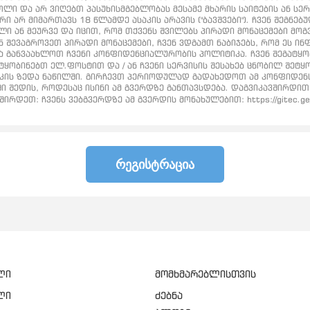
ლი და არ ვიღებთ პასუხისმგებლობას მესამე მხარის საიტების ან სე
რი არ მიმართავს 18 წლამდე ასაკის არავის ("ბავშვები"). ჩვენ შეგ
ელი ან მეურვე და იცით, რომ თქვენს შვილებს პირადი მონაცემები მო
ნ შევაგროვეთ პირადი მონაცემები, ჩვენ ვდგამთ ნაბიჯებს, რომ ეს 
ანვაახლოთ ჩვენი კონფიდენციალურობის პოლიტიკა. ჩვენ შეგატყობი
ყობინებთ ელ.ფოსტით და / ან ჩვენი სერვისის შესახებ ცნობილ შეტ
კის ზედა ნაწილში. გირჩევთ პერიოდულად გადახედოთ ამ კონფიდენ
შედის, როდესაც ისინი ამ გვერდზე განთავსდება. დაგვიკავშირდით
რდეთ: ჩვენს ვებგვერდზე ამ გვერდის მონახულებით: https://gitec.g
ᲠᲔᲒᲘᲡᲢᲠᲐᲪᲘᲐ
ლი
მომხმარებლისთვის
ლი
ძებნა