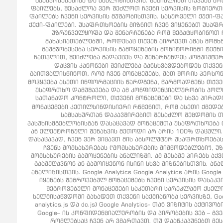
გაუმჯობესებისა და ანალიზისთვის. შეგიძლიათ თქვენს ბრ
ფაილებს, შესაძლოა ვერ შეძლოთ ჩვენი სერვისის ზოგიერთი 
ფაილებს ჩვენი სერვისის მუშაობისთვის. სასურველი ქუქი-ფა
ქუქი-ფაილები. უსაფრთხოების მიზნით ჩვენ ვიყენებთ უსაფრთ
უზრუნველყოფა და შენარჩუნება რომ შეგატყობინოთ ჩ
მახასიათებლებში, როდესაც თქვენ აირჩევთ ამას მომ
გაუმჯობესება სერვისის გამოყენების მონიტორინგი ტექნ
ჩათვლით, შეიძლება გადაეცეს და შენარჩუნდეს კომპიუტერე
დაცვის კანონები შეიძლება განსხვავდებოდეს თქვე
გაითვალისწინოთ, რომ ჩვენ მონაცემებს, მათ შორის პერსო
მოჰყვება ასეთი ინფორმაციის წარდგენა, წარმოადგენს თქვე
უსაფრთხო დამუშავება და ამ კონფიდენციალურობის პოლიტი
სათანადო კონტროლი, თქვენი მონაცემები და სხვა პირად
მონაცემები კეთილსინდისიერი რწმენით, რომ ასეთი ქმედე
სამსახურთან დაკავშირებით შესაძლო შეცდომის 
პასუხისმგებლობისგან დასაცავად მონაცემთა უსაფრთხოება 
ან ელექტრონული შენახვის მეთოდი არ არის 100% დაცული.
დასაცავად, ჩვენ ვერ ვიცავთ მის აბსოლუტურ უსაფრთხოებას
ჩვენს მომსახურებას ("მომსახურების მიმწოდებლები"),
მომსახურების გამოყენების ანალიზში. ამ მესამე პირებს 
გაამჟღავნონ ან გამოიყენონ ისინი სხვა მიზნებისთვის. ან
ანალიზისთვის. Google Analytics Google Analytics არის Go
იყენებს შეგროვებულ მონაცემებს ჩვენი სერვისის დასაკვ
შეგროვებული მონაცემები საკუთარი სარეკლამო ქსელის
ხელმისაწვდომი გახადეთ თქვენი საქმიანობა სერვისზე, Googl
analytics.js და dc.js) Google Analytics- თან ვიზიტის ა
Google– ის კონფიდენციალურობის და პირობების ვებ – გვერდ
რომლებსაც ჩვენ არ ვმართავთ. თუ დააწკაპუნებთ მესა