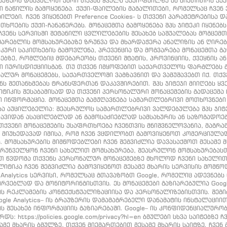
აუზერს დაავალოთ უარი თქვას ყველა ქუქი-ფაილზე ან მიუთითოს ქუქი
ნაწილის გამოყენება. ქუქი-ფაილების მაგალითები, რომელსაც ჩვენ ვიყ
ილები. ჩვენ ვიყენებთ Preference Cookies- ს თქვენი პარამეტრებისა
ხოების ქუქი-ჩანაწერებს. მონაცემთა გამოყენება შპს ჯიტეკი იყენებ
ვენს სერვისში შეტანილი ცვლილებების შესახებ საშუალებას მოგცემ
ხმარებლის მომსახურებაზე ზრუნვა და მხარდაჭერა ანალიზის ან ღირე
იკური საკითხების გამოვლენა, პრევენცია და მოგვარება მონაცემთა 
ბზე, რომლებიც მდებარეობს თქვენი შტატის, პროვინციის, ქვეყნის ა
ნი იურისდიქციისგან. თუ თქვენ იმყოფებით საქართველოს ფარგლებს
ნალურ მონაცემებს, საქართველოში ვაგზავნით და ვამუშავებთ იქ. თქ
ნს შეთანხმებას ტრანსფერთან დაკავშირებით. შპს ჯიტეჯი მიიღებს ყვ
კის შესაბამისად და თქვენი პერსონალური მონაცემების გადაცემა ო
ი ინფორმაცია. მონაცემთა გამჟღავნება Სამართლებრივი მოთხოვნები 
ბა აუცილებელია: შეასრულოს სამართლებრივი ვალდებულება შპს ჯიტ
თავიდან ასაცილებლად ან გამოსაძიებლად სამსახურის ან საზოგადოე
თქვენი მონაცემების უსაფრთხოება ჩვენთვის მნიშვნელოვანია, მაგრა
 მიუხედავად იმისა, რომ ჩვენ ვცდილობთ გამოვიყენოთ კომერციულად
. მომსახურების მიმწოდებლები ჩვენ შეგვიძლია დავასაქმოთ მესამე მ
 უზრუნველყონ ჩვენი სახელით მომსახურება, შეასრულონ მომსახურებას
აქვთ წვდომა თქვენს პერსონალურ მონაცემებზე მხოლოდ ჩვენი სახელ
ალიტიკა ჩვენ შეგვიძლია გამოვიყენოთ მესამე მხარის სერვისის მომწ
ogle Analytics სერვისი, რომელსაც გთავაზობთ Google, რომელიც ადევნე
ირვებლად და მონიტორინგისთვის. ეს მონაცემები გაზიარებულია Google-
 რეკლამების კონტექსტუალიზაციისა და პერსონალიზებისთვის. შეგიძლი
e Analytics– ის ბრაუზერის დამამაგრებელი დანამატის ინსტალაციით. და
ქტივობის შესახებ ინფორმაციის გაზიარებაში. Google– ის კონფიდენციალუ
ს: https://policies.google.com/privacy?hl=en ბმულები სხვა საიტებზე 
მე მხარის ბმულზე, თქვენ მიემართებით მესამე მხარის საიტზე. ჩვე