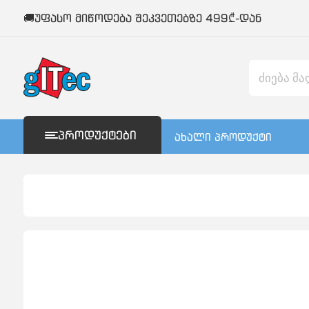
🚚უფასო მიწოდება შეკვეთებზე 499₾-დან
ᲞᲠᲝᲓᲣᲥᲢᲔᲑᲘ
ახალი პროდუქტი