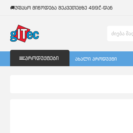
🚚უფასო მიწოდება შეკვეთებზე 499₾-დან
ᲞᲠᲝᲓᲣᲥᲢᲔᲑᲘ
ახალი პროდუქტი