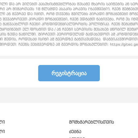
ლი და არ ვიღებთ პასუხისმგებლობას მესამე მხარის საიტების ან სე
რი არ მიმართავს 18 წლამდე ასაკის არავის ("ბავშვები"). ჩვენ შეგ
ელი ან მეურვე და იცით, რომ თქვენს შვილებს პირადი მონაცემები მო
ნ შევაგროვეთ პირადი მონაცემები, ჩვენ ვდგამთ ნაბიჯებს, რომ ეს 
ანვაახლოთ ჩვენი კონფიდენციალურობის პოლიტიკა. ჩვენ შეგატყობი
ყობინებთ ელ.ფოსტით და / ან ჩვენი სერვისის შესახებ ცნობილ შეტ
კის ზედა ნაწილში. გირჩევთ პერიოდულად გადახედოთ ამ კონფიდენ
შედის, როდესაც ისინი ამ გვერდზე განთავსდება. დაგვიკავშირდით
რდეთ: ჩვენს ვებგვერდზე ამ გვერდის მონახულებით: https://gitec.g
ᲠᲔᲒᲘᲡᲢᲠᲐᲪᲘᲐ
ლი
მომხმარებლისთვის
ლი
ძებნა