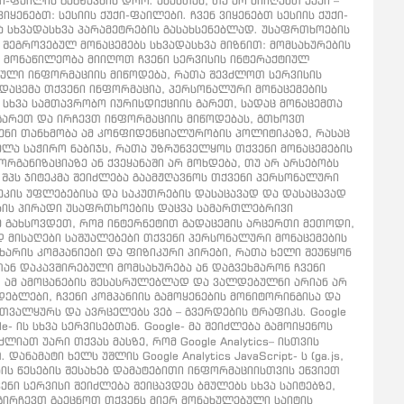
-ფაილის გაგზავნის დრო. ამასთან, თუ არ მიიღებთ ქუქი –
ენებთ: სესიის ქუქი-ფაილები. ჩვენ ვიყენებთ სესიის ქუქი-
 და სხვადასხვა პარამეტრების გასახსენებლად. უსაფრთხოების
ს შეგროვებულ მონაცემებს სხვადასხვა მიზნით: მომსახურების
თ მონაწილეობა მიიღოთ ჩვენი სერვისის ინტერაქტიულ
ბული ინფორმაციის მიწოდება, რათა შევძლოთ სერვისის
გადაცემა თქვენი ინფორმაცია, პერსონალური მონაცემების
ნ სხვა სამთავრობო იურისდიქციის გარეთ, სადაც მონაცემთა
 გარეთ და ირჩევთ ინფორმაციის მიწოდებას, გთხოვთ
ვენი თანხმობა ამ კონფიდენციალურობის პოლიტიკაზე, რასაც
ელა საჭირო ნაბიჯს, რათა უზრუნველყოს თქვენი მონაცემების
რგანიზაციაზე ან ქვეყანაში არ მოხდება, თუ არ არსებობს
შპს ჯიტეკმა შეიძლება გაამჟღავნოს თქვენი პერსონალური
ეკის უფლებებისა და საკუთრების დასაცავად და დასაცავად
ბის პირადი უსაფრთხოების დაცვა სამართლებრივი
მ გახსოვდეთ, რომ ინტერნეტით გადაცემის არცერთი მეთოდი,
 მისაღები საშუალებები თქვენი პერსონალური მონაცემების
ხარის კომპანიები და ფიზიკური პირები, რათა ხელი შეუწყონ
თან დაკავშირებული მომსახურება ან დაგვეხმარონ ჩვენი
ით ამ ამოცანების შესასრულებლად და ვალდებულნი არიან არ
ოდებლები, ჩვენი კომპანიის გამოყენების მონიტორინგისა და
ბს თვალყურს და ავრცელებს ვებ – გვერდების ტრაფიკს. Google
 ის სხვა სერვისებთან. Google- მა შეიძლება გამოიყენოს
ათ უარი თქვას მასზე, რომ Google Analytics– ისთვის
ნამატი ხელს უშლის Google Analytics JavaScript- ს (ga.js,
რობის წესების შესახებ დამატებითი ინფორმაციისთვის ეწვიეთ
ჩვენი სერვისი შეიძლება შეიცავდეს ბმულებს სხვა საიტებზე,
ნ გირჩევთ გაეცნოთ თქვენს მიერ მონახულებული საიტის