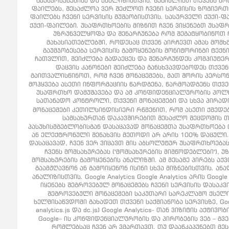
გაუმჯობესებისა და ანალიზისთვის. შეგიძლიათ თქვენს ბრ
ფაილებს, შესაძლოა ვერ შეძლოთ ჩვენი სერვისის ზოგიერთი 
ფაილებს ჩვენი სერვისის მუშაობისთვის. სასურველი ქუქი-ფა
ქუქი-ფაილები. უსაფრთხოების მიზნით ჩვენ ვიყენებთ უსაფრთ
უზრუნველყოფა და შენარჩუნება რომ შეგატყობინოთ ჩ
მახასიათებლებში, როდესაც თქვენ აირჩევთ ამას მომ
გაუმჯობესება სერვისის გამოყენების მონიტორინგი ტექნ
ჩათვლით, შეიძლება გადაეცეს და შენარჩუნდეს კომპიუტერე
დაცვის კანონები შეიძლება განსხვავდებოდეს თქვე
გაითვალისწინოთ, რომ ჩვენ მონაცემებს, მათ შორის პერსო
მოჰყვება ასეთი ინფორმაციის წარდგენა, წარმოადგენს თქვე
უსაფრთხო დამუშავება და ამ კონფიდენციალურობის პოლიტი
სათანადო კონტროლი, თქვენი მონაცემები და სხვა პირად
მონაცემები კეთილსინდისიერი რწმენით, რომ ასეთი ქმედე
სამსახურთან დაკავშირებით შესაძლო შეცდომის 
პასუხისმგებლობისგან დასაცავად მონაცემთა უსაფრთხოება 
ან ელექტრონული შენახვის მეთოდი არ არის 100% დაცული.
დასაცავად, ჩვენ ვერ ვიცავთ მის აბსოლუტურ უსაფრთხოებას
ჩვენს მომსახურებას ("მომსახურების მიმწოდებლები"),
მომსახურების გამოყენების ანალიზში. ამ მესამე პირებს 
გაამჟღავნონ ან გამოიყენონ ისინი სხვა მიზნებისთვის. ან
ანალიზისთვის. Google Analytics Google Analytics არის Go
იყენებს შეგროვებულ მონაცემებს ჩვენი სერვისის დასაკვ
შეგროვებული მონაცემები საკუთარი სარეკლამო ქსელის
ხელმისაწვდომი გახადეთ თქვენი საქმიანობა სერვისზე, Googl
analytics.js და dc.js) Google Analytics- თან ვიზიტის ა
Google– ის კონფიდენციალურობის და პირობების ვებ – გვერდ
რომლებსაც ჩვენ არ ვმართავთ. თუ დააწკაპუნებთ მესა