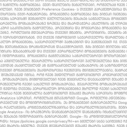
აუზერს დაავალოთ უარი თქვას ყველა ქუქი-ფაილზე ან მიუთითოს ქუქი
ნაწილის გამოყენება. ქუქი-ფაილების მაგალითები, რომელსაც ჩვენ ვიყ
ილები. ჩვენ ვიყენებთ Preference Cookies- ს თქვენი პარამეტრებისა
ხოების ქუქი-ჩანაწერებს. მონაცემთა გამოყენება შპს ჯიტეკი იყენებ
ვენს სერვისში შეტანილი ცვლილებების შესახებ საშუალებას მოგცემ
ხმარებლის მომსახურებაზე ზრუნვა და მხარდაჭერა ანალიზის ან ღირე
იკური საკითხების გამოვლენა, პრევენცია და მოგვარება მონაცემთა 
ბზე, რომლებიც მდებარეობს თქვენი შტატის, პროვინციის, ქვეყნის ა
ნი იურისდიქციისგან. თუ თქვენ იმყოფებით საქართველოს ფარგლებს
ნალურ მონაცემებს, საქართველოში ვაგზავნით და ვამუშავებთ იქ. თქ
ნს შეთანხმებას ტრანსფერთან დაკავშირებით. შპს ჯიტეჯი მიიღებს ყვ
კის შესაბამისად და თქვენი პერსონალური მონაცემების გადაცემა ო
ი ინფორმაცია. მონაცემთა გამჟღავნება Სამართლებრივი მოთხოვნები 
ბა აუცილებელია: შეასრულოს სამართლებრივი ვალდებულება შპს ჯიტ
თავიდან ასაცილებლად ან გამოსაძიებლად სამსახურის ან საზოგადოე
თქვენი მონაცემების უსაფრთხოება ჩვენთვის მნიშვნელოვანია, მაგრა
 მიუხედავად იმისა, რომ ჩვენ ვცდილობთ გამოვიყენოთ კომერციულად
. მომსახურების მიმწოდებლები ჩვენ შეგვიძლია დავასაქმოთ მესამე მ
 უზრუნველყონ ჩვენი სახელით მომსახურება, შეასრულონ მომსახურებას
აქვთ წვდომა თქვენს პერსონალურ მონაცემებზე მხოლოდ ჩვენი სახელ
ალიტიკა ჩვენ შეგვიძლია გამოვიყენოთ მესამე მხარის სერვისის მომწ
ogle Analytics სერვისი, რომელსაც გთავაზობთ Google, რომელიც ადევნე
ირვებლად და მონიტორინგისთვის. ეს მონაცემები გაზიარებულია Google-
 რეკლამების კონტექსტუალიზაციისა და პერსონალიზებისთვის. შეგიძლი
e Analytics– ის ბრაუზერის დამამაგრებელი დანამატის ინსტალაციით. და
ქტივობის შესახებ ინფორმაციის გაზიარებაში. Google– ის კონფიდენციალუ
ს: https://policies.google.com/privacy?hl=en ბმულები სხვა საიტებზე 
მე მხარის ბმულზე, თქვენ მიემართებით მესამე მხარის საიტზე. ჩვე