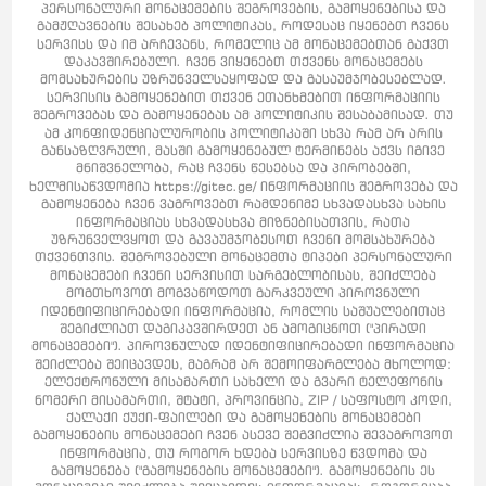
პერსონალური მონაცემების შეგროვების, გამოყენებისა და
გამჟღავნების შესახებ პოლიტიკას, როდესაც იყენებთ ჩვენს
სერვისს და იმ არჩევანს, რომელიც ამ მონაცემებთან გაქვთ
დაკავშირებული. ჩვენ ვიყენებთ თქვენს მონაცემებს
მომსახურების უზრუნველსაყოფად და გასაუმჯობესებლად.
სერვისის გამოყენებით თქვენ ეთანხმებით ინფორმაციის
შეგროვებას და გამოყენებას ამ პოლიტიკის შესაბამისად. თუ
ამ კონფიდენციალურობის პოლიტიკაში სხვა რამ არ არის
განსაზღვრული, მასში გამოყენებულ ტერმინებს აქვს იგივე
მნიშვნელობა, რაც ჩვენს წესებსა და პირობებში,
ხელმისაწვდომია https://gitec.ge/ ინფორმაციის შეგროვება და
გამოყენება ჩვენ ვაგროვებთ რამდენიმე სხვადასხვა სახის
ინფორმაციას სხვადასხვა მიზნებისათვის, რათა
უზრუნველვყოთ და გავაუმჯობესოთ ჩვენი მომსახურება
თქვენთვის. შეგროვებული მონაცემთა ტიპები პერსონალური
მონაცემები ჩვენი სერვისით სარგებლობისას, შეიძლება
მოგთხოვოთ მოგვაწოდოთ გარკვეული პიროვნული
იდენტიფიცირებადი ინფორმაცია, რომლის საშუალებითაც
შეგიძლიათ დაგიკავშირდეთ ან ამოგიცნოთ ("პირადი
მონაცემები"). პიროვნულად იდენტიფიცირებადი ინფორმაცია
შეიძლება შეიცავდეს, მაგრამ არ შემოიფარგლება მხოლოდ:
ელექტრონული მისამართი სახელი და გვარი ტელეფონის
ნომერი მისამართი, შტატი, პროვინცია, ZIP / საფოსტო კოდი,
ქალაქი ქუქი-ფაილები და გამოყენების მონაცემები
გამოყენების მონაცემები ჩვენ ასევე შეგვიძლია შევაგროვოთ
ინფორმაცია, თუ როგორ ხდება სერვისზე წვდომა და
გამოყენება ("გამოყენების მონაცემები"). გამოყენების ეს