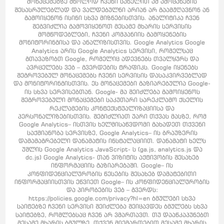
მონაცემებზე მხოლოდ ჩვენი სახელით ამ ამოცანების
შესასრულებლად და ვალდებულნი არიან არ გაამჟღავნონ ან
გამოიყენონ ისინი სხვა მიზნებისთვის. ანალიტიკა ჩვენ
შეგვიძლია გამოვიყენოთ მესამე მხარის სერვისის
მომწოდებლები, ჩვენი კომპანიის გამოყენების
მონიტორინგისა და ანალიზისთვის. Google Analytics Google
Analytics არის Google Analytics სერვისი, რომელსაც
გთავაზობთ Google, რომელიც ადევნებს თვალყურს და
ავრცელებს ვებ – გვერდების ტრაფიკს. Google იყენებს
შეგროვებულ მონაცემებს ჩვენი სერვისის დასაკვირვებლად
და მონიტორინგისთვის. ეს მონაცემები გაზიარებულია Google-
ის სხვა სერვისებთან. Google- მა შეიძლება გამოიყენოს
შეგროვებული მონაცემები საკუთარი სარეკლამო ქსელის
რეკლამების კონტექსტუალიზაციისა და
პერსონალიზებისთვის. შეგიძლიათ უარი თქვას მასზე, რომ
Google Analytics– ისთვის ხელმისაწვდომი გახადეთ თქვენი
საქმიანობა სერვისზე, Google Analytics– ის ბრაუზერის
დამამაგრებელი დანამატის ინსტალაციით. დანამატი ხელს
უშლის Google Analytics JavaScript- ს (ga.js, analytics.js და
dc.js) Google Analytics- თან ვიზიტის აქტივობის შესახებ
ინფორმაციის გაზიარებაში. Google– ის
კონფიდენციალურობის წესების შესახებ დამატებითი
ინფორმაციისთვის ეწვიეთ Google– ის კონფიდენციალურობის
და პირობების ვებ – გვერდს:
https://policies.google.com/privacy?hl=en ბმულები სხვა
საიტებზე ჩვენი სერვისი შეიძლება შეიცავდეს ბმულებს სხვა
საიტებზე, რომლებსაც ჩვენ არ ვმართავთ. თუ დააწკაპუნებთ
მესამე მხარის ბმულზე, თქვენ მიემართებით მესამე მხარის