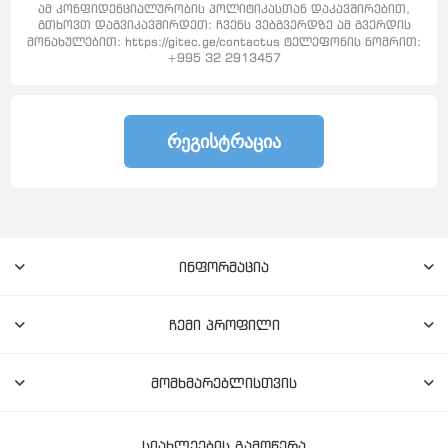
ამ კონფიდენციალურობის პოლიტიკასთან დაკავშირებით,
გთხოვთ დაგვიკავშირდეთ: ჩვენს ვებგვერდზე ამ გვერდის
მონახულებით: https://gitec.ge/contactus ტელეფონის ნომრით:
+995 32 2913457
ᲠᲔᲒᲘᲡᲢᲠᲐᲪᲘᲐ
ინფორმაცია
ჩემი პროფილი
მომხმარებლისთვის
სიახლეების გამოწერა