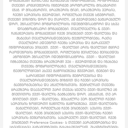
მონაცემები შეიძლება შეიცავდეს ინფორმაციას, როგორიცაა
თქვენი კომპიუტერის ინტერნეტ პროტოკოლის მისამართი
(მაგ. IP მისამართი), ბრაუზერის ტიპი, ბრაუზერის ვერსია,
ჩვენი სერვისის გვერდები, რომელსაც თქვენ სტუმრობთ,
თქვენი ვიზიტის დრო და თარიღი, ამ გვერდებზე გატარებული
დრო, უნიკალური მოწყობილობის იდენტიფიკატორი და სხვა
დიაგნოსტიკური მონაცემები. თვალთვალის & ქუქი-
ჩანაწერების მონაცემები ჩვენ ვიყენებთ ქუქი-ფაილებს და
მსგავსი თვალყურისდევნების ტექნოლოგიებს, რათა
თვალყური ადევნოთ ჩვენს სერვისს და გარკვეულ
ინფორმაციას ვიცავთ. ქუქი – ფაილები არის ფაილები მცირე
რაოდენობის მონაცემებით, რომლებიც შეიძლება შეიცავდეს
ანონიმურ უნიკალურ იდენტიფიკატორს. ქუქი – ფაილები
იგზავნება თქვენს ბრაუზერში ვებ – გვერდიდან და ინახება
თქვენს მოწყობილობაზე. თვალყურისდევნების
ტექნოლოგიები ასევე გამოიყენება შუქურები, ტეგები და
სკრიპტები ინფორმაციის შეგროვებისა და
თვალყურისდევნების მიზნით და ჩვენი სერვისის
გაუმჯობესებისა და ანალიზისთვის. შეგიძლიათ თქვენს
ბრაუზერს დაავალოთ უარი თქვას ყველა ქუქი-ფაილზე ან
მიუთითოს ქუქი-ფაილის გაგზავნის დრო. ამასთან, თუ არ
მიიღებთ ქუქი – ფაილებს, შესაძლოა ვერ შეძლოთ ჩვენი
სერვისის ზოგიერთი ნაწილის გამოყენება. ქუქი-ფაილების
მაგალითები, რომელსაც ჩვენ ვიყენებთ: სესიის ქუქი-
ფაილები. ჩვენ ვიყენებთ სესიის ქუქი-ფაილებს ჩვენი
სერვისის მუშაობისთვის. სასურველი ქუქი-ფაილები. ჩვენ
ვიყენებთ Preference Cookies- ს თქვენი პარამეტრებისა და
სხვადასხვა პარამეტრების გასახსენებლად. უსაფრთხოების