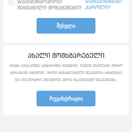
დაგავიწყდათ
დავიმახსოვროთ
პაროლი?
შეყვანილი მონაცემები?
ᲨᲔᲡᲕᲚᲐ
ახალი მომხმარებელი
ჩვენს ვებსაიტზე ანგარიშის შექმნით, თქვენ შეძლებთ უფრო
სწრაფად იყიდოთ, იყოთ განახლებული შეკვეთის სტატუსზე
და თვალყური ადევნოთ ადრე გაკეთებულ შეკვეთებს.
ᲠᲔᲒᲘᲡᲢᲠᲐᲪᲘᲐ