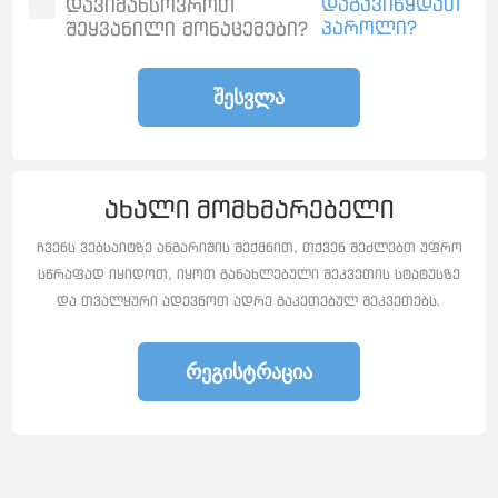
დაგავიწყდათ
დავიმახსოვროთ
პაროლი?
შეყვანილი მონაცემები?
ᲨᲔᲡᲕᲚᲐ
ახალი მომხმარებელი
ჩვენს ვებსაიტზე ანგარიშის შექმნით, თქვენ შეძლებთ უფრო
სწრაფად იყიდოთ, იყოთ განახლებული შეკვეთის სტატუსზე
და თვალყური ადევნოთ ადრე გაკეთებულ შეკვეთებს.
ᲠᲔᲒᲘᲡᲢᲠᲐᲪᲘᲐ