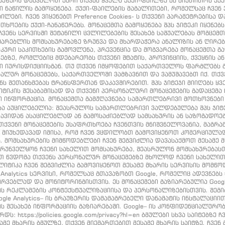
აუზერს დაავალოთ უარი თქვას ყველა ქუქი-ფაილზე ან მიუთითოს ქუქი
ნაწილის გამოყენება. ქუქი-ფაილების მაგალითები, რომელსაც ჩვენ ვიყ
ილები. ჩვენ ვიყენებთ Preference Cookies- ს თქვენი პარამეტრებისა
ხოების ქუქი-ჩანაწერებს. მონაცემთა გამოყენება შპს ჯიტეკი იყენებ
ვენს სერვისში შეტანილი ცვლილებების შესახებ საშუალებას მოგცემ
ხმარებლის მომსახურებაზე ზრუნვა და მხარდაჭერა ანალიზის ან ღირე
იკური საკითხების გამოვლენა, პრევენცია და მოგვარება მონაცემთა 
ბზე, რომლებიც მდებარეობს თქვენი შტატის, პროვინციის, ქვეყნის ა
ნი იურისდიქციისგან. თუ თქვენ იმყოფებით საქართველოს ფარგლებს
ნალურ მონაცემებს, საქართველოში ვაგზავნით და ვამუშავებთ იქ. თქ
ნს შეთანხმებას ტრანსფერთან დაკავშირებით. შპს ჯიტეჯი მიიღებს ყვ
კის შესაბამისად და თქვენი პერსონალური მონაცემების გადაცემა ო
ი ინფორმაცია. მონაცემთა გამჟღავნება Სამართლებრივი მოთხოვნები 
ბა აუცილებელია: შეასრულოს სამართლებრივი ვალდებულება შპს ჯიტ
თავიდან ასაცილებლად ან გამოსაძიებლად სამსახურის ან საზოგადოე
თქვენი მონაცემების უსაფრთხოება ჩვენთვის მნიშვნელოვანია, მაგრა
 მიუხედავად იმისა, რომ ჩვენ ვცდილობთ გამოვიყენოთ კომერციულად
. მომსახურების მიმწოდებლები ჩვენ შეგვიძლია დავასაქმოთ მესამე მ
 უზრუნველყონ ჩვენი სახელით მომსახურება, შეასრულონ მომსახურებას
აქვთ წვდომა თქვენს პერსონალურ მონაცემებზე მხოლოდ ჩვენი სახელ
ალიტიკა ჩვენ შეგვიძლია გამოვიყენოთ მესამე მხარის სერვისის მომწ
ogle Analytics სერვისი, რომელსაც გთავაზობთ Google, რომელიც ადევნე
ირვებლად და მონიტორინგისთვის. ეს მონაცემები გაზიარებულია Google-
 რეკლამების კონტექსტუალიზაციისა და პერსონალიზებისთვის. შეგიძლი
e Analytics– ის ბრაუზერის დამამაგრებელი დანამატის ინსტალაციით. და
ქტივობის შესახებ ინფორმაციის გაზიარებაში. Google– ის კონფიდენციალუ
ს: https://policies.google.com/privacy?hl=en ბმულები სხვა საიტებზე 
მე მხარის ბმულზე, თქვენ მიემართებით მესამე მხარის საიტზე. ჩვე