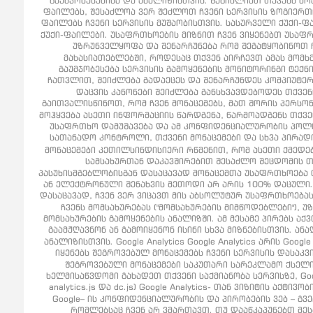
გაუმჯობესებისა და ანალიზისთვის. შეგიძლიათ თქვენს ბრ
ფაილებს, შესაძლოა ვერ შეძლოთ ჩვენი სერვისის ზოგიერთი 
ფაილებს ჩვენი სერვისის მუშაობისთვის. სასურველი ქუქი-ფა
ქუქი-ფაილები. უსაფრთხოების მიზნით ჩვენ ვიყენებთ უსაფრთ
უზრუნველყოფა და შენარჩუნება რომ შეგატყობინოთ ჩ
მახასიათებლებში, როდესაც თქვენ აირჩევთ ამას მომ
გაუმჯობესება სერვისის გამოყენების მონიტორინგი ტექნ
ჩათვლით, შეიძლება გადაეცეს და შენარჩუნდეს კომპიუტერე
დაცვის კანონები შეიძლება განსხვავდებოდეს თქვე
გაითვალისწინოთ, რომ ჩვენ მონაცემებს, მათ შორის პერსო
მოჰყვება ასეთი ინფორმაციის წარდგენა, წარმოადგენს თქვე
უსაფრთხო დამუშავება და ამ კონფიდენციალურობის პოლიტი
სათანადო კონტროლი, თქვენი მონაცემები და სხვა პირად
მონაცემები კეთილსინდისიერი რწმენით, რომ ასეთი ქმედე
სამსახურთან დაკავშირებით შესაძლო შეცდომის 
პასუხისმგებლობისგან დასაცავად მონაცემთა უსაფრთხოება 
ან ელექტრონული შენახვის მეთოდი არ არის 100% დაცული.
დასაცავად, ჩვენ ვერ ვიცავთ მის აბსოლუტურ უსაფრთხოებას
ჩვენს მომსახურებას ("მომსახურების მიმწოდებლები"),
მომსახურების გამოყენების ანალიზში. ამ მესამე პირებს 
გაამჟღავნონ ან გამოიყენონ ისინი სხვა მიზნებისთვის. ან
ანალიზისთვის. Google Analytics Google Analytics არის Go
იყენებს შეგროვებულ მონაცემებს ჩვენი სერვისის დასაკვ
შეგროვებული მონაცემები საკუთარი სარეკლამო ქსელის
ხელმისაწვდომი გახადეთ თქვენი საქმიანობა სერვისზე, Googl
analytics.js და dc.js) Google Analytics- თან ვიზიტის ა
Google– ის კონფიდენციალურობის და პირობების ვებ – გვერდ
რომლებსაც ჩვენ არ ვმართავთ. თუ დააწკაპუნებთ მესა