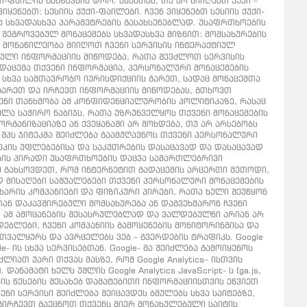
-ფაილის გაგზავნის დრო. ამასთან, თუ არ მიიღებთ ქუქი –
ენებთ: სესიის ქუქი-ფაილები. ჩვენ ვიყენებთ სესიის ქუქი-
 და სხვადასხვა პარამეტრების გასახსენებლად. უსაფრთხოების
ს შეგროვებულ მონაცემებს სხვადასხვა მიზნით: მომსახურების
თ მონაწილეობა მიიღოთ ჩვენი სერვისის ინტერაქტიულ
ბული ინფორმაციის მიწოდება, რათა შევძლოთ სერვისის
გადაცემა თქვენი ინფორმაცია, პერსონალური მონაცემების
ნ სხვა სამთავრობო იურისდიქციის გარეთ, სადაც მონაცემთა
 გარეთ და ირჩევთ ინფორმაციის მიწოდებას, გთხოვთ
ვენი თანხმობა ამ კონფიდენციალურობის პოლიტიკაზე, რასაც
ელა საჭირო ნაბიჯს, რათა უზრუნველყოს თქვენი მონაცემების
რგანიზაციაზე ან ქვეყანაში არ მოხდება, თუ არ არსებობს
შპს ჯიტეკმა შეიძლება გაამჟღავნოს თქვენი პერსონალური
ეკის უფლებებისა და საკუთრების დასაცავად და დასაცავად
ბის პირადი უსაფრთხოების დაცვა სამართლებრივი
მ გახსოვდეთ, რომ ინტერნეტით გადაცემის არცერთი მეთოდი,
 მისაღები საშუალებები თქვენი პერსონალური მონაცემების
ხარის კომპანიები და ფიზიკური პირები, რათა ხელი შეუწყონ
თან დაკავშირებული მომსახურება ან დაგვეხმარონ ჩვენი
ით ამ ამოცანების შესასრულებლად და ვალდებულნი არიან არ
ოდებლები, ჩვენი კომპანიის გამოყენების მონიტორინგისა და
ბს თვალყურს და ავრცელებს ვებ – გვერდების ტრაფიკს. Google
 ის სხვა სერვისებთან. Google- მა შეიძლება გამოიყენოს
ათ უარი თქვას მასზე, რომ Google Analytics– ისთვის
ნამატი ხელს უშლის Google Analytics JavaScript- ს (ga.js,
რობის წესების შესახებ დამატებითი ინფორმაციისთვის ეწვიეთ
ჩვენი სერვისი შეიძლება შეიცავდეს ბმულებს სხვა საიტებზე,
ნ გირჩევთ გაეცნოთ თქვენს მიერ მონახულებული საიტის