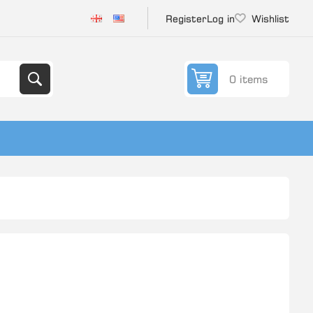
Register
Log in
Wishlist
0 items