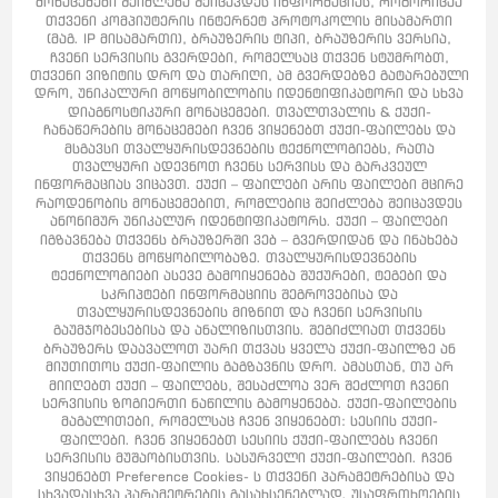
მონაცემები შეიძლება შეიცავდეს ინფორმაციას, როგორიცაა
თქვენი კომპიუტერის ინტერნეტ პროტოკოლის მისამართი
(მაგ. IP მისამართი), ბრაუზერის ტიპი, ბრაუზერის ვერსია,
ჩვენი სერვისის გვერდები, რომელსაც თქვენ სტუმრობთ,
თქვენი ვიზიტის დრო და თარიღი, ამ გვერდებზე გატარებული
დრო, უნიკალური მოწყობილობის იდენტიფიკატორი და სხვა
დიაგნოსტიკური მონაცემები. თვალთვალის & ქუქი-
ჩანაწერების მონაცემები ჩვენ ვიყენებთ ქუქი-ფაილებს და
მსგავსი თვალყურისდევნების ტექნოლოგიებს, რათა
თვალყური ადევნოთ ჩვენს სერვისს და გარკვეულ
ინფორმაციას ვიცავთ. ქუქი – ფაილები არის ფაილები მცირე
რაოდენობის მონაცემებით, რომლებიც შეიძლება შეიცავდეს
ანონიმურ უნიკალურ იდენტიფიკატორს. ქუქი – ფაილები
იგზავნება თქვენს ბრაუზერში ვებ – გვერდიდან და ინახება
თქვენს მოწყობილობაზე. თვალყურისდევნების
ტექნოლოგიები ასევე გამოიყენება შუქურები, ტეგები და
სკრიპტები ინფორმაციის შეგროვებისა და
თვალყურისდევნების მიზნით და ჩვენი სერვისის
გაუმჯობესებისა და ანალიზისთვის. შეგიძლიათ თქვენს
ბრაუზერს დაავალოთ უარი თქვას ყველა ქუქი-ფაილზე ან
მიუთითოს ქუქი-ფაილის გაგზავნის დრო. ამასთან, თუ არ
მიიღებთ ქუქი – ფაილებს, შესაძლოა ვერ შეძლოთ ჩვენი
სერვისის ზოგიერთი ნაწილის გამოყენება. ქუქი-ფაილების
მაგალითები, რომელსაც ჩვენ ვიყენებთ: სესიის ქუქი-
ფაილები. ჩვენ ვიყენებთ სესიის ქუქი-ფაილებს ჩვენი
სერვისის მუშაობისთვის. სასურველი ქუქი-ფაილები. ჩვენ
ვიყენებთ Preference Cookies- ს თქვენი პარამეტრებისა და
სხვადასხვა პარამეტრების გასახსენებლად. უსაფრთხოების