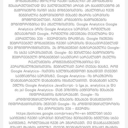
მონაცემებზე მხოლოდ ჩვენი სახელით ამ ამოცანების
შესასრულებლად და ვალდებულნი არიან არ გაამჟღავნონ ან
გამოიყენონ ისინი სხვა მიზნებისთვის. ანალიტიკა ჩვენ
შეგვიძლია გამოვიყენოთ მესამე მხარის სერვისის
მომწოდებლები, ჩვენი კომპანიის გამოყენების
მონიტორინგისა და ანალიზისთვის. Google Analytics Google
Analytics არის Google Analytics სერვისი, რომელსაც
გთავაზობთ Google, რომელიც ადევნებს თვალყურს და
ავრცელებს ვებ – გვერდების ტრაფიკს. Google იყენებს
შეგროვებულ მონაცემებს ჩვენი სერვისის დასაკვირვებლად
და მონიტორინგისთვის. ეს მონაცემები გაზიარებულია Google-
ის სხვა სერვისებთან. Google- მა შეიძლება გამოიყენოს
შეგროვებული მონაცემები საკუთარი სარეკლამო ქსელის
რეკლამების კონტექსტუალიზაციისა და
პერსონალიზებისთვის. შეგიძლიათ უარი თქვას მასზე, რომ
Google Analytics– ისთვის ხელმისაწვდომი გახადეთ თქვენი
საქმიანობა სერვისზე, Google Analytics– ის ბრაუზერის
დამამაგრებელი დანამატის ინსტალაციით. დანამატი ხელს
უშლის Google Analytics JavaScript- ს (ga.js, analytics.js და
dc.js) Google Analytics- თან ვიზიტის აქტივობის შესახებ
ინფორმაციის გაზიარებაში. Google– ის
კონფიდენციალურობის წესების შესახებ დამატებითი
ინფორმაციისთვის ეწვიეთ Google– ის კონფიდენციალურობის
და პირობების ვებ – გვერდს:
https://policies.google.com/privacy?hl=en ბმულები სხვა
საიტებზე ჩვენი სერვისი შეიძლება შეიცავდეს ბმულებს სხვა
საიტებზე, რომლებსაც ჩვენ არ ვმართავთ. თუ დააწკაპუნებთ
მესამე მხარის ბმულზე, თქვენ მიემართებით მესამე მხარის