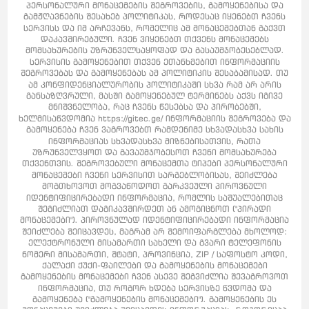
პერსონალური მონაცემების შეგროვების, გამოყენებისა და
გამჟღავნების შესახებ პოლიტიკას, როდესაც იყენებთ ჩვენს
სერვისს და იმ არჩევანს, რომელიც ამ მონაცემებთან გაქვთ
დაკავშირებული. ჩვენ ვიყენებთ თქვენს მონაცემებს
მომსახურების უზრუნველსაყოფად და გასაუმჯობესებლად.
სერვისის გამოყენებით თქვენ ეთანხმებით ინფორმაციის
შეგროვებას და გამოყენებას ამ პოლიტიკის შესაბამისად. თუ
ამ კონფიდენციალურობის პოლიტიკაში სხვა რამ არ არის
განსაზღვრული, მასში გამოყენებულ ტერმინებს აქვს იგივე
მნიშვნელობა, რაც ჩვენს წესებსა და პირობებში,
ხელმისაწვდომია https://gitec.ge/ ინფორმაციის შეგროვება და
გამოყენება ჩვენ ვაგროვებთ რამდენიმე სხვადასხვა სახის
ინფორმაციას სხვადასხვა მიზნებისათვის, რათა
უზრუნველვყოთ და გავაუმჯობესოთ ჩვენი მომსახურება
თქვენთვის. შეგროვებული მონაცემთა ტიპები პერსონალური
მონაცემები ჩვენი სერვისით სარგებლობისას, შეიძლება
მოგთხოვოთ მოგვაწოდოთ გარკვეული პიროვნული
იდენტიფიცირებადი ინფორმაცია, რომლის საშუალებითაც
შეგიძლიათ დაგიკავშირდეთ ან ამოგიცნოთ ("პირადი
მონაცემები"). პიროვნულად იდენტიფიცირებადი ინფორმაცია
შეიძლება შეიცავდეს, მაგრამ არ შემოიფარგლება მხოლოდ:
ელექტრონული მისამართი სახელი და გვარი ტელეფონის
ნომერი მისამართი, შტატი, პროვინცია, ZIP / საფოსტო კოდი,
ქალაქი ქუქი-ფაილები და გამოყენების მონაცემები
გამოყენების მონაცემები ჩვენ ასევე შეგვიძლია შევაგროვოთ
ინფორმაცია, თუ როგორ ხდება სერვისზე წვდომა და
გამოყენება ("გამოყენების მონაცემები"). გამოყენების ეს